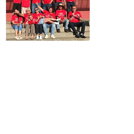
L’association l’ALTERNATEUR 48°N/1°W
de
Donville les Bains organise
un festival novateur et
écologique dans le but de démocratiser l’art
contemporain et de faire découvrir aux visiteurs
simultanément des artistes et des jardins
au sein
des communes de Donville les Bains, Bréville sur
mer, Longueville et d’ Yquelon.
Marc Dupard et Armelle Touzé,
sont les deux
créateurs du festival BOTANIK’ART. C’est à la suite
d’une réflexion commune qu’ils ont pensé ce projet
culturel.