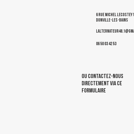
6 rue Michel Lecostey 
Donville-les-Bains
lalternateur48.1@gma
06 50 03 42 53
oU CONTACTEZ-nous
directement via ce
formulaire